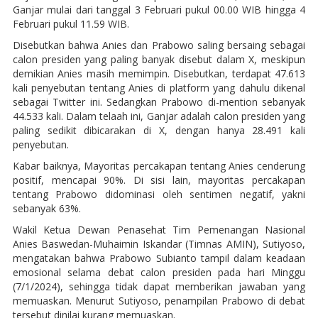
Ganjar mulai dari tanggal 3 Februari pukul 00.00 WIB hingga 4
Februari pukul 11.59 WIB.
Disebutkan bahwa Anies dan Prabowo saling bersaing sebagai
calon presiden yang paling banyak disebut dalam X, meskipun
demikian Anies masih memimpin. Disebutkan, terdapat 47.613
kali penyebutan tentang Anies di platform yang dahulu dikenal
sebagai Twitter ini. Sedangkan Prabowo di-mention sebanyak
44.533 kali. Dalam telaah ini, Ganjar adalah calon presiden yang
paling sedikit dibicarakan di X, dengan hanya 28.491 kali
penyebutan.
Kabar baiknya, Mayoritas percakapan tentang Anies cenderung
positif, mencapai 90%. Di sisi lain, mayoritas percakapan
tentang Prabowo didominasi oleh sentimen negatif, yakni
sebanyak 63%.
Wakil Ketua Dewan Penasehat Tim Pemenangan Nasional
Anies Baswedan-Muhaimin Iskandar (Timnas AMIN), Sutiyoso,
mengatakan bahwa Prabowo Subianto tampil dalam keadaan
emosional selama debat calon presiden pada hari Minggu
(7/1/2024), sehingga tidak dapat memberikan jawaban yang
memuaskan. Menurut Sutiyoso, penampilan Prabowo di debat
tersebut dinilai kurang memuaskan.