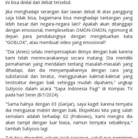
ini bisa dinilai dari debat tersebut.
Jika menghadapi serangan dari lawan debat di atas panggung
saja tidak bisa, bagaimana bisa menghadapi tantangan yang
lebih besar dari negara-negara lain? Apakah akan ditanggapi
dengan emosional, memplesetkan OMON-OMON, ngomong di
depan para pendukungnya dengan mengeluarkan kata
“GOBLOK”, atau membuat video yang emosional?
"Dia (Anies) selalu mempersiapkan dirinya dengan baik karena
kami telah merencanakannya secara matang. Dia memiliki
pemahaman yang mendalam tentang masalah-masalah yang
dihadapi, dan dia menyampaikannya dengan cara yang
substansial dan teratur, menggunakan kalimat-kalimat yang
terstruktur dengan baik sehingga mudah dipahami," ungkap
Sutiyoso dalam acara "Sapa Indonesia Pagi" di Kompas TV
pada hari Senin (8/1/2024).
"Sama halnya dengan 03 (Ganjar), saya kaget karena ternyata
dia menguasai materi dengan baik. Ekspektasi kita yang salah
semalam adalah terhadap 02 (Prabowo), kami mengira dia
akan tampil dengan luar biasa, namun ternyata sebaliknya,"
tambah Sutiyoso lagi.
Tak bisa dipungkiri, rekam jejak siapapun, sekali pun pemimpin