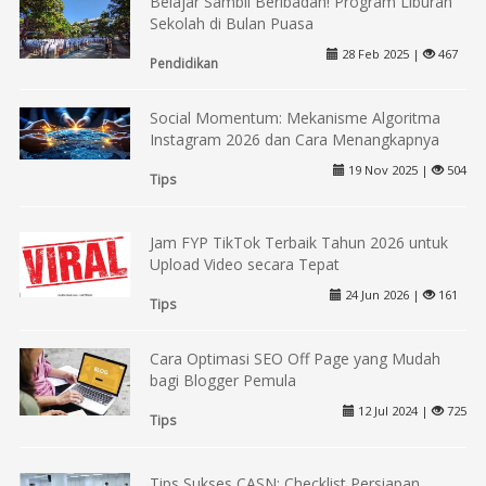
Belajar Sambil Beribadah! Program Liburan
Sekolah di Bulan Puasa
28 Feb 2025 |
467
Pendidikan
Social Momentum: Mekanisme Algoritma
Instagram 2026 dan Cara Menangkapnya
19 Nov 2025 |
504
Tips
Jam FYP TikTok Terbaik Tahun 2026 untuk
Upload Video secara Tepat
24 Jun 2026 |
161
Tips
Cara Optimasi SEO Off Page yang Mudah
bagi Blogger Pemula
12 Jul 2024 |
725
Tips
Tips Sukses CASN: Checklist Persiapan