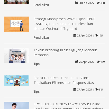
28 Feb 2025 |
458
Pendidikan
Strategi Manajemen Waktu Ujian CPNS
CASN agar Semua Soal Terselesaikan
dengan Optimal di Tryout.id
23 Apr 2026 |
175
Pendidikan
Teknik Branding Klinik Gigi yang Menarik
Perhatian
25 Apr 2025 |
489
Tips
Solusi Data Real-Time untuk Bisnis:
Tingkatkan Efisiensi dan Responsivitas
27 Apr 2025 |
445
Tips
Kiat Lulus UKDI 2025 Lewat Tryout Online
Sertifikasi Dokter Umum Berkualitas Belajar