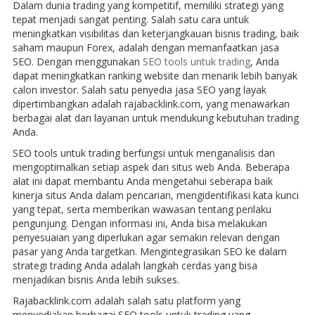
Dalam dunia trading yang kompetitif, memiliki strategi yang
tepat menjadi sangat penting. Salah satu cara untuk
meningkatkan visibilitas dan keterjangkauan bisnis trading, baik
saham maupun Forex, adalah dengan memanfaatkan jasa
SEO. Dengan menggunakan
SEO tools untuk trading
, Anda
dapat meningkatkan ranking website dan menarik lebih banyak
calon investor. Salah satu penyedia jasa SEO yang layak
dipertimbangkan adalah rajabacklink.com, yang menawarkan
berbagai alat dan layanan untuk mendukung kebutuhan trading
Anda.
SEO tools untuk trading berfungsi untuk menganalisis dan
mengoptimalkan setiap aspek dari situs web Anda. Beberapa
alat ini dapat membantu Anda mengetahui seberapa baik
kinerja situs Anda dalam pencarian, mengidentifikasi kata kunci
yang tepat, serta memberikan wawasan tentang perilaku
pengunjung. Dengan informasi ini, Anda bisa melakukan
penyesuaian yang diperlukan agar semakin relevan dengan
pasar yang Anda targetkan. Mengintegrasikan SEO ke dalam
strategi trading Anda adalah langkah cerdas yang bisa
menjadikan bisnis Anda lebih sukses.
Rajabacklink.com adalah salah satu platform yang
menyediakan berbagai SEO tools untuk trading yang