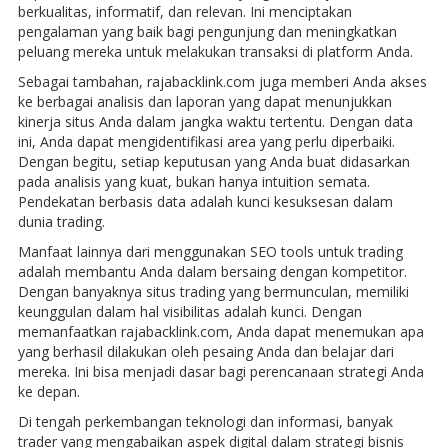
berkualitas, informatif, dan relevan. Ini menciptakan
pengalaman yang baik bagi pengunjung dan meningkatkan
peluang mereka untuk melakukan transaksi di platform Anda.
Sebagai tambahan, rajabacklink.com juga memberi Anda akses
ke berbagai analisis dan laporan yang dapat menunjukkan
kinerja situs Anda dalam jangka waktu tertentu. Dengan data
ini, Anda dapat mengidentifikasi area yang perlu diperbaiki.
Dengan begitu, setiap keputusan yang Anda buat didasarkan
pada analisis yang kuat, bukan hanya intuition semata.
Pendekatan berbasis data adalah kunci kesuksesan dalam
dunia trading.
Manfaat lainnya dari menggunakan SEO tools untuk trading
adalah membantu Anda dalam bersaing dengan kompetitor.
Dengan banyaknya situs trading yang bermunculan, memiliki
keunggulan dalam hal visibilitas adalah kunci. Dengan
memanfaatkan rajabacklink.com, Anda dapat menemukan apa
yang berhasil dilakukan oleh pesaing Anda dan belajar dari
mereka. Ini bisa menjadi dasar bagi perencanaan strategi Anda
ke depan.
Di tengah perkembangan teknologi dan informasi, banyak
trader yang mengabaikan aspek digital dalam strategi bisnis