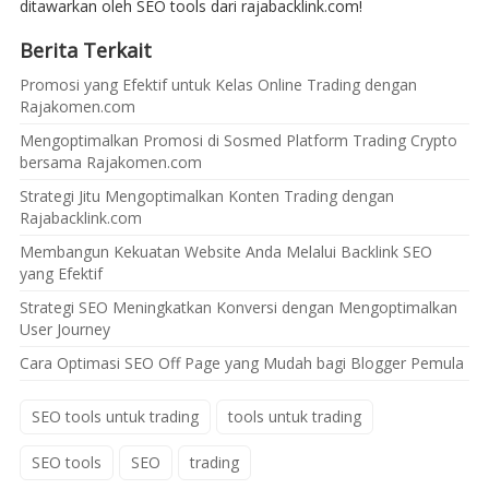
ditawarkan oleh SEO tools dari rajabacklink.com!
Berita Terkait
Promosi yang Efektif untuk Kelas Online Trading dengan
Rajakomen.com
Mengoptimalkan Promosi di Sosmed Platform Trading Crypto
bersama Rajakomen.com
Strategi Jitu Mengoptimalkan Konten Trading dengan
Rajabacklink.com
Membangun Kekuatan Website Anda Melalui Backlink SEO
yang Efektif
Strategi SEO Meningkatkan Konversi dengan Mengoptimalkan
User Journey
Cara Optimasi SEO Off Page yang Mudah bagi Blogger Pemula
SEO tools untuk trading
tools untuk trading
SEO tools
SEO
trading