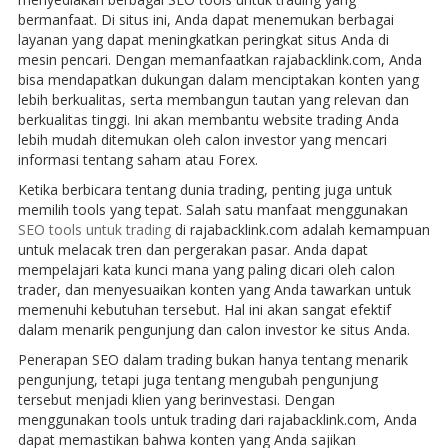
bermanfaat. Di situs ini, Anda dapat menemukan berbagai
layanan yang dapat meningkatkan peringkat situs Anda di
mesin pencari. Dengan memanfaatkan rajabacklink.com, Anda
bisa mendapatkan dukungan dalam menciptakan konten yang
lebih berkualitas, serta membangun tautan yang relevan dan
berkualitas tinggi. Ini akan membantu website trading Anda
lebih mudah ditemukan oleh calon investor yang mencari
informasi tentang saham atau Forex.
Ketika berbicara tentang dunia trading, penting juga untuk
memilih tools yang tepat. Salah satu manfaat menggunakan
SEO tools untuk trading
di rajabacklink.com adalah kemampuan
untuk melacak tren dan pergerakan pasar. Anda dapat
mempelajari kata kunci mana yang paling dicari oleh calon
trader, dan menyesuaikan konten yang Anda tawarkan untuk
memenuhi kebutuhan tersebut. Hal ini akan sangat efektif
dalam menarik pengunjung dan calon investor ke situs Anda.
Penerapan SEO dalam trading bukan hanya tentang menarik
pengunjung, tetapi juga tentang mengubah pengunjung
tersebut menjadi klien yang berinvestasi. Dengan
menggunakan tools untuk trading dari rajabacklink.com, Anda
dapat memastikan bahwa konten yang Anda sajikan