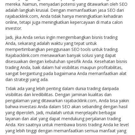
mereka. Namun, menyadari potensi yang ditawarkan oleh SEO
adalah langkah krusial. Dengan memanfaatkan jasa SEO dari
rajabacklink.com, Anda tidak hanya meningkatkan kehadiran
online, tetapi juga meningkatkan kepercayaan di mata calon
investor.
Jadi, jika Anda serius ingin mengembangkan bisnis trading
Anda, sekarang adalah waktu yang tepat untuk
mempertimbangkan penggunaan SEO tools untuk trading.
Rajabacklink.com menawarkan banyak solusi yang dapat
disesuaikan dengan kebutuhan spesifik Anda. Kesehatan bisnis
trading Anda, baik dalam hal visibilitas maupun profitabilitas,
sangat bergantung pada bagaimana Anda memanfaatkan alat
dan strategi yang ada.
Tidak ada yang lebih penting dalam dunia trading daripada
visibilitas dan kredibilitas. Dengan jaminan kualitas dan
pengalaman yang ditawarkan rajabacklink.com, Anda bisa yakin
bahwa investasi Anda dalam SEO akan sebanding dengan hasil
yang diperoleh. Jadi, mulailah untuk menjelajahi berbagai
layanan dan alat yang dapat mendukung perjalanan trading
Anda. Kini saatnya untuk membawa bisnis trading Anda ke level
yang lebih tinggi dengan memanfaatkan semua manfaat yang