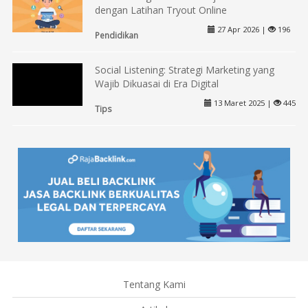
dengan Latihan Tryout Online
27 Apr 2026 |
196
Pendidikan
Social Listening: Strategi Marketing yang
Wajib Dikuasai di Era Digital
13 Maret 2025 |
445
Tips
Tentang Kami