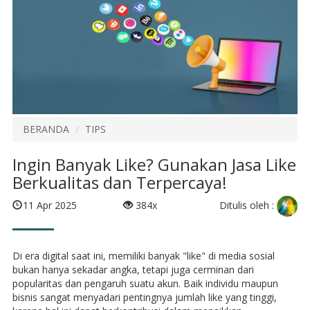
BERANDA
TIPS
Ingin Banyak Like? Gunakan Jasa Like
Berkualitas dan Terpercaya!
Ditulis oleh :
11 Apr 2025
384x
Di era digital saat ini, memiliki banyak "like" di media sosial
bukan hanya sekadar angka, tetapi juga cerminan dari
popularitas dan pengaruh suatu akun. Baik individu maupun
bisnis sangat menyadari pentingnya jumlah like yang tinggi,