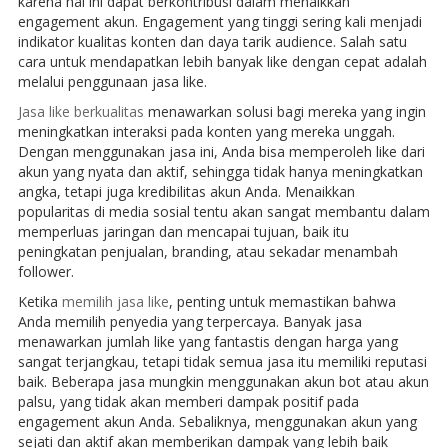
karena hal ini dapat berkontribusi dalam menaikkan
engagement akun. Engagement yang tinggi sering kali menjadi
indikator kualitas konten dan daya tarik audience. Salah satu
cara untuk mendapatkan lebih banyak like dengan cepat adalah
melalui penggunaan jasa like.
Jasa like berkualitas
menawarkan solusi bagi mereka yang ingin
meningkatkan interaksi pada konten yang mereka unggah.
Dengan menggunakan jasa ini, Anda bisa memperoleh like dari
akun yang nyata dan aktif, sehingga tidak hanya meningkatkan
angka, tetapi juga kredibilitas akun Anda. Menaikkan
popularitas di media sosial tentu akan sangat membantu dalam
memperluas jaringan dan mencapai tujuan, baik itu
peningkatan penjualan, branding, atau sekadar menambah
follower.
Ketika
memilih jasa like
, penting untuk memastikan bahwa
Anda memilih penyedia yang terpercaya. Banyak jasa
menawarkan jumlah like yang fantastis dengan harga yang
sangat terjangkau, tetapi tidak semua jasa itu memiliki reputasi
baik. Beberapa jasa mungkin menggunakan akun bot atau akun
palsu, yang tidak akan memberi dampak positif pada
engagement akun Anda. Sebaliknya, menggunakan akun yang
sejati dan aktif akan memberikan dampak yang lebih baik