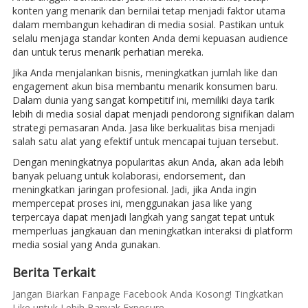
konten yang menarik dan bernilai tetap menjadi faktor utama
dalam membangun kehadiran di media sosial. Pastikan untuk
selalu menjaga standar konten Anda demi kepuasan audience
dan untuk terus menarik perhatian mereka.
Jika Anda menjalankan bisnis, meningkatkan jumlah like dan
engagement akun bisa membantu menarik konsumen baru.
Dalam dunia yang sangat kompetitif ini, memiliki daya tarik
lebih di media sosial dapat menjadi pendorong signifikan dalam
strategi pemasaran Anda. Jasa like berkualitas bisa menjadi
salah satu alat yang efektif untuk mencapai tujuan tersebut.
Dengan meningkatnya popularitas akun Anda, akan ada lebih
banyak peluang untuk kolaborasi, endorsement, dan
meningkatkan jaringan profesional. Jadi, jika Anda ingin
mempercepat proses ini, menggunakan jasa like yang
terpercaya dapat menjadi langkah yang sangat tepat untuk
memperluas jangkauan dan meningkatkan interaksi di platform
media sosial yang Anda gunakan.
Berita Terkait
Jangan Biarkan Fanpage Facebook Anda Kosong! Tingkatkan
Like untuk Lebih Banyak Exposure