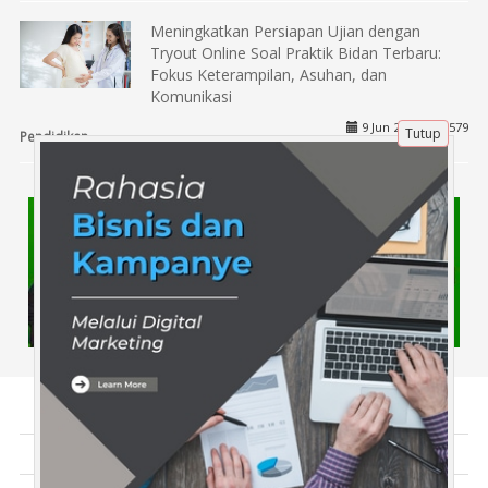
Meningkatkan Persiapan Ujian dengan
Tryout Online Soal Praktik Bidan Terbaru:
Fokus Keterampilan, Asuhan, dan
Komunikasi
9 Jun 2025 |
579
Tutup
Pendidikan
Tentang Kami
Artikel