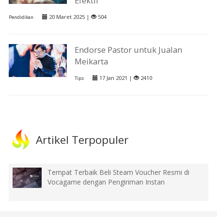
Efektif
20 Maret 2025 |
504
Pendidikan
Endorse Pastor untuk Jualan
Meikarta
17 Jan 2021 |
2410
Tips
Artikel Terpopuler
Tempat Terbaik Beli Steam Voucher Resmi di
Vocagame dengan Pengiriman Instan