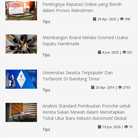
Pentingnya Reputasi Online yang Bersih
dalam Proses Rekrutmen
29 Apr 2025 |
398
Tips
Membangun Brand Melalui Sosmed Usaha
Sepatu Handmade
4 Jun 2025 |
501
Tips
Universitas Swasta Terpopuler Dan
Terfavorit Di Bandung Timur
20 Apr 2019 |
2793
Tips
Analisis Standard Pembuatan Porsche untuk
Kereta Sukan Mewah dalam Menetapkan
Tolok Ukur Baru Industri Automotif Global
19 Jun 2026 |
75
Tips