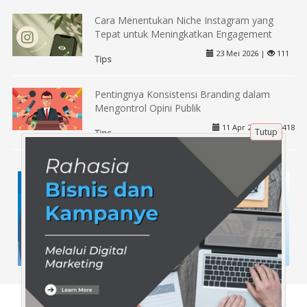
Cara Menentukan Niche Instagram yang
Tepat untuk Meningkatkan Engagement
23 Mei 2026 |
111
Tips
Pentingnya Konsistensi Branding dalam
Mengontrol Opini Publik
11 Apr 2025 |
418
Tutup
Tips