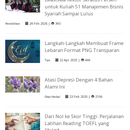
untuk Kuliah S1 Manajemen Bisnis
Syariah Sampai Lulus
24 Feb 2026 |
343
Pendidikan
Langkah-Langkah Membuat Frame
Lebaran Format PNG Transparan
22 Apr 2025 |
446
Tips
Atasi Depresi Dengan 4 Bahan
Alami Ini
23 Feb 2020 |
2106
Obat Herbal
Dari Nol ke Skor Tinggi: Perjalanan
Latihan Reading TOEFL yang