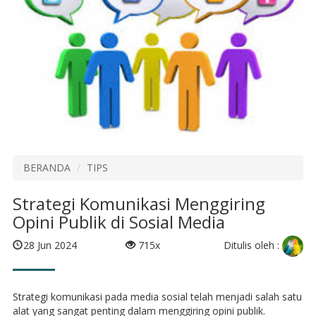
BERANDA
TIPS
Strategi Komunikasi Menggiring
Opini Publik di Sosial Media
Ditulis oleh :
28 Jun 2024
715x
Strategi komunikasi pada media sosial telah menjadi salah satu
alat yang sangat penting dalam menggiring opini publik.