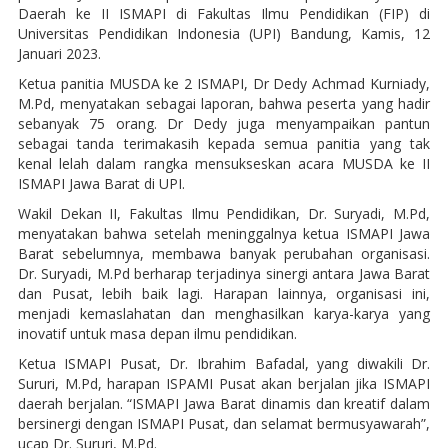
Daerah ke II ISMAPI di Fakultas Ilmu Pendidikan (FIP) di
Universitas Pendidikan Indonesia (UPI) Bandung, Kamis, 12
Januari 2023.
Ketua panitia MUSDA ke 2 ISMAPI, Dr Dedy Achmad Kurniady,
M.Pd, menyatakan sebagai laporan, bahwa peserta yang hadir
sebanyak 75 orang. Dr Dedy juga menyampaikan pantun
sebagai tanda terimakasih kepada semua panitia yang tak
kenal lelah dalam rangka mensukseskan acara MUSDA ke II
ISMAPI Jawa Barat di UPI.
Wakil Dekan II, Fakultas Ilmu Pendidikan, Dr. Suryadi, M.Pd,
menyatakan bahwa setelah meninggalnya ketua ISMAPI Jawa
Barat sebelumnya, membawa banyak perubahan organisasi.
Dr. Suryadi, M.Pd berharap terjadinya sinergi antara Jawa Barat
dan Pusat, lebih baik lagi. Harapan lainnya, organisasi ini,
menjadi kemaslahatan dan menghasilkan karya-karya yang
inovatif untuk masa depan ilmu pendidikan.
Ketua ISMAPI Pusat, Dr. Ibrahim Bafadal, yang diwakili Dr.
Sururi, M.Pd, harapan ISPAMI Pusat akan berjalan jika ISMAPI
daerah berjalan. “ISMAPI Jawa Barat dinamis dan kreatif dalam
bersinergi dengan ISMAPI Pusat, dan selamat bermusyawarah”,
ucap Dr. Sururi, M.Pd.