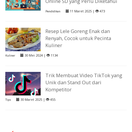
Online SD yang Perlu Diketahui
11 Maret 2025 |
473
Pendidikan
Resep Lele Goreng Enak dan
Renyah, Cocok untuk Pecinta
Kuliner
30 Mei 2024 |
1134
Kuliner
Trik Membuat Video TikTok yang
Unik dan Stand Out dari
Kompetitor
30 Maret 2025 |
455
Tips