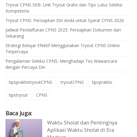
Tryout CPNS SKB: Link Tryout Gratis dan Tips Lulus Seleksi
Kompetensi
Tryout CPNS: Persiapkan Diri Anda untuk Syarat CPNS 2026
Jadwal Pendaftaran CPNS 2025: Persiapkan Dokumen dari
Sekarang
Strategi Belajar Efektif Menggunakan Tryout CPNS Online
Terpercaya
Pengalaman Seleksi CPNS: Menghadapi Tes Wawancara
dengan Percaya Diri
tipspraktistryoutCPNS
tryoutCPNS
tipspraktis
tipstryout
CPNS
Baca Juga:
Waktu Sholat dan Pentingnya
Aplikasi Waktu Sholat di Era