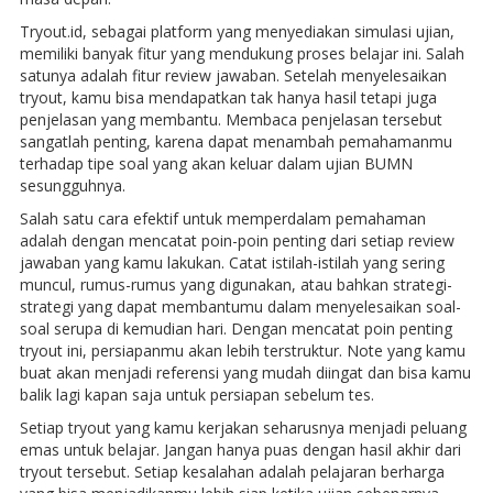
Tryout.id, sebagai platform yang menyediakan simulasi ujian,
memiliki banyak fitur yang mendukung proses belajar ini. Salah
satunya adalah fitur review jawaban. Setelah menyelesaikan
tryout, kamu bisa mendapatkan tak hanya hasil tetapi juga
penjelasan yang membantu. Membaca penjelasan tersebut
sangatlah penting, karena dapat menambah pemahamanmu
terhadap tipe soal yang akan keluar dalam ujian BUMN
sesungguhnya.
Salah satu cara efektif untuk memperdalam pemahaman
adalah dengan mencatat poin-poin penting dari setiap review
jawaban yang kamu lakukan. Catat istilah-istilah yang sering
muncul, rumus-rumus yang digunakan, atau bahkan strategi-
strategi yang dapat membantumu dalam menyelesaikan soal-
soal serupa di kemudian hari. Dengan mencatat poin penting
tryout ini, persiapanmu akan lebih terstruktur. Note yang kamu
buat akan menjadi referensi yang mudah diingat dan bisa kamu
balik lagi kapan saja untuk persiapan sebelum tes.
Setiap tryout yang kamu kerjakan seharusnya menjadi peluang
emas untuk belajar. Jangan hanya puas dengan hasil akhir dari
tryout tersebut. Setiap kesalahan adalah pelajaran berharga