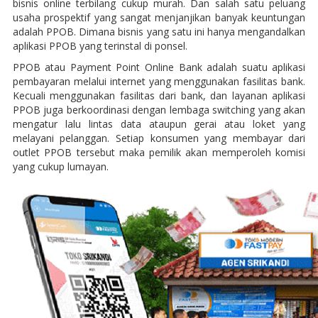
bisnis online terbilang cukup murah. Dan salah satu peluang
usaha prospektif yang sangat menjanjikan banyak keuntungan
adalah PPOB. Dimana bisnis yang satu ini hanya mengandalkan
aplikasi PPOB yang terinstal di ponsel.
PPOB atau Payment Point Online Bank adalah suatu aplikasi
pembayaran melalui internet yang menggunakan fasilitas bank.
Kecuali menggunakan fasilitas dari bank, dan layanan aplikasi
PPOB juga berkoordinasi dengan lembaga switching yang akan
mengatur lalu lintas data ataupun gerai atau loket yang
melayani pelanggan. Setiap konsumen yang membayar dari
outlet PPOB tersebut maka pemilik akan memperoleh komisi
yang cukup lumayan.