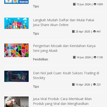
15 Jun 2024 |
1009
Tips
Langkah Mudah Daftar dan Mulai Pakai
Jasa Share Akun Online
25 Apr 2025 |
441
Tips
Pengertian Mozaik dan Keindahan Karya
Seni yang Abadi
14 Jun 2024 |
1130
Pendidikan
Dari Nol Jadi Cuan: Kisah Sukses Trading di
Stockity
16 Apr 2026 |
221
Tips
Jasa Viral Produk: Cara Membuat Iklan
Produk yang Viral dan Menghasilkan