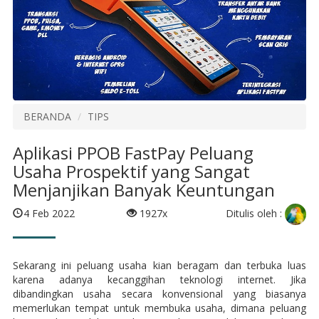
BERANDA
TIPS
Aplikasi PPOB FastPay Peluang
Usaha Prospektif yang Sangat
Menjanjikan Banyak Keuntungan
Ditulis oleh :
4 Feb 2022
1927x
Sekarang ini peluang usaha kian beragam dan terbuka luas
karena adanya kecanggihan teknologi internet. Jika
dibandingkan usaha secara konvensional yang biasanya
memerlukan tempat untuk membuka usaha, dimana peluang