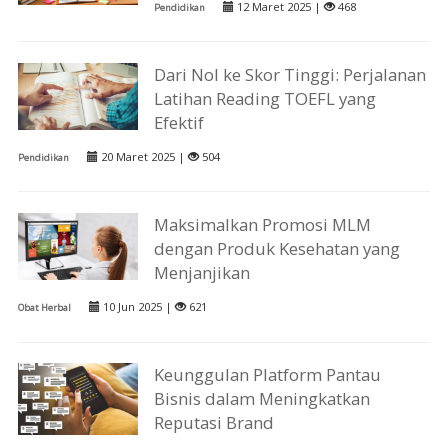
12 Maret 2025 |
468
Pendidikan
Dari Nol ke Skor Tinggi: Perjalanan
Latihan Reading TOEFL yang
Efektif
20 Maret 2025 |
504
Pendidikan
Maksimalkan Promosi MLM
dengan Produk Kesehatan yang
Menjanjikan
10 Jun 2025 |
621
Obat Herbal
Keunggulan Platform Pantau
Bisnis dalam Meningkatkan
Reputasi Brand