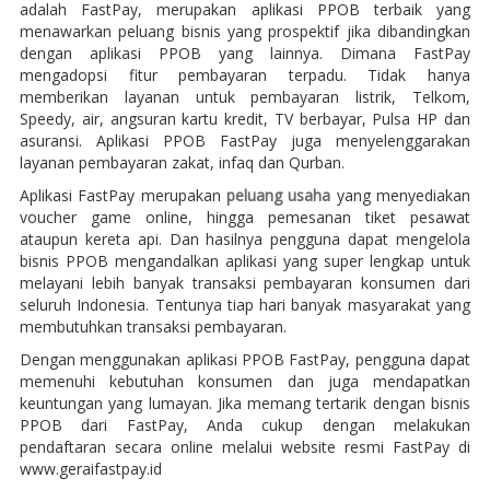
adalah FastPay, merupakan aplikasi PPOB terbaik yang
menawarkan peluang bisnis yang prospektif jika dibandingkan
dengan aplikasi PPOB yang lainnya. Dimana FastPay
mengadopsi fitur pembayaran terpadu. Tidak hanya
memberikan layanan untuk pembayaran listrik, Telkom,
Speedy, air, angsuran kartu kredit, TV berbayar, Pulsa HP dan
asuransi. Aplikasi PPOB FastPay juga menyelenggarakan
layanan pembayaran zakat, infaq dan Qurban.
Aplikasi FastPay merupakan
peluang usaha
yang menyediakan
voucher game online, hingga pemesanan tiket pesawat
ataupun kereta api. Dan hasilnya pengguna dapat mengelola
bisnis PPOB mengandalkan aplikasi yang super lengkap untuk
melayani lebih banyak transaksi pembayaran konsumen dari
seluruh Indonesia. Tentunya tiap hari banyak masyarakat yang
membutuhkan transaksi pembayaran.
Dengan menggunakan aplikasi PPOB FastPay, pengguna dapat
memenuhi kebutuhan konsumen dan juga mendapatkan
keuntungan yang lumayan. Jika memang tertarik dengan bisnis
PPOB dari FastPay, Anda cukup dengan melakukan
pendaftaran secara online melalui website resmi FastPay di
www.geraifastpay.id