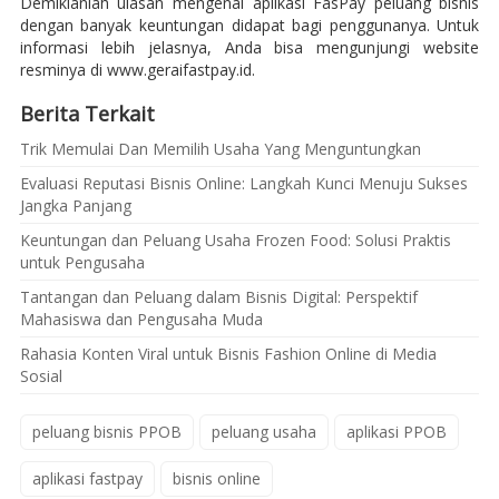
Demikianlah ulasan mengenai aplikasi FasPay peluang bisnis
dengan banyak keuntungan didapat bagi penggunanya. Untuk
informasi lebih jelasnya, Anda bisa mengunjungi website
resminya di www.geraifastpay.id.
Berita Terkait
Trik Memulai Dan Memilih Usaha Yang Menguntungkan
Evaluasi Reputasi Bisnis Online: Langkah Kunci Menuju Sukses
Jangka Panjang
Keuntungan dan Peluang Usaha Frozen Food: Solusi Praktis
untuk Pengusaha
Tantangan dan Peluang dalam Bisnis Digital: Perspektif
Mahasiswa dan Pengusaha Muda
Rahasia Konten Viral untuk Bisnis Fashion Online di Media
Sosial
peluang bisnis PPOB
peluang usaha
aplikasi PPOB
aplikasi fastpay
bisnis online