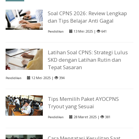
Soal CPNS 2026: Review Lengkap
dan Tips Belajar Anti Gagal
13 Mei 2025 |
641
Pendidikan
Latihan Soal CPNS: Strategi Lulus
SKD dengan Latihan Rutin dan
Tepat Sasaran
12 Mei 2025 |
394
Pendidikan
Tips Memilih Paket AYOCPNS
Tryout yang Sesuai
28 Maret 2025 |
381
Pendidikan
Cara Mengatasi Kesulitan Saat