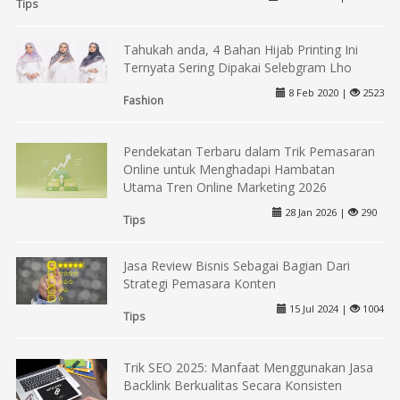
Tips
Tahukah anda, 4 Bahan Hijab Printing Ini
Ternyata Sering Dipakai Selebgram Lho
8 Feb 2020 |
2523
Fashion
Pendekatan Terbaru dalam Trik Pemasaran
Online untuk Menghadapi Hambatan
Utama Tren Online Marketing 2026
28 Jan 2026 |
290
Tips
Jasa Review Bisnis Sebagai Bagian Dari
Strategi Pemasara Konten
15 Jul 2024 |
1004
Tips
Trik SEO 2025: Manfaat Menggunakan Jasa
Backlink Berkualitas Secara Konsisten