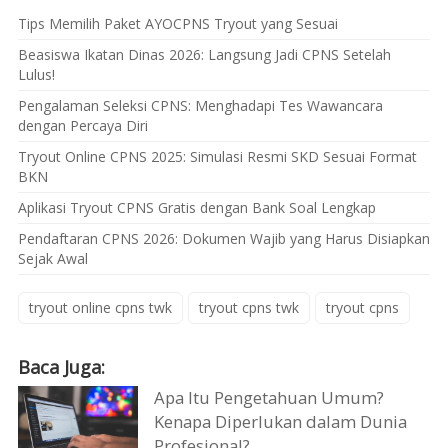
Tips Memilih Paket AYOCPNS Tryout yang Sesuai
Beasiswa Ikatan Dinas 2026: Langsung Jadi CPNS Setelah
Lulus!
Pengalaman Seleksi CPNS: Menghadapi Tes Wawancara
dengan Percaya Diri
Tryout Online CPNS 2025: Simulasi Resmi SKD Sesuai Format
BKN
Aplikasi Tryout CPNS Gratis dengan Bank Soal Lengkap
Pendaftaran CPNS 2026: Dokumen Wajib yang Harus Disiapkan
Sejak Awal
tryout online cpns twk
tryout cpns twk
tryout cpns
Baca Juga:
Apa Itu Pengetahuan Umum?
Kenapa Diperlukan dalam Dunia
Profesional?