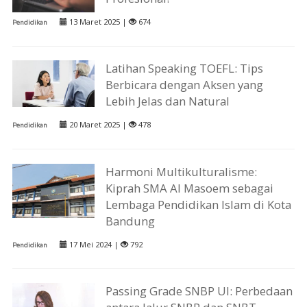
13 Maret 2025 |
674
Pendidikan
Latihan Speaking TOEFL: Tips
Berbicara dengan Aksen yang
Lebih Jelas dan Natural
20 Maret 2025 |
478
Pendidikan
Harmoni Multikulturalisme:
Kiprah SMA Al Masoem sebagai
Lembaga Pendidikan Islam di Kota
Bandung
17 Mei 2024 |
792
Pendidikan
Passing Grade SNBP UI: Perbedaan