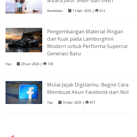
antara Jalur SNBP dan SNBT
13 Apr 2025 |
612
Pendidikan
Pengembangan Material Ringan
dan Kuat pada Lamborghini
Modern untuk Performa Supercar
Generasi Baru
20 Jun 2026 |
130
Tips
Mulai Jejak Digitalmu: Begini Cara
Membuat Akun Facebook dari Nol
10 Apr 2025 |
477
Tips