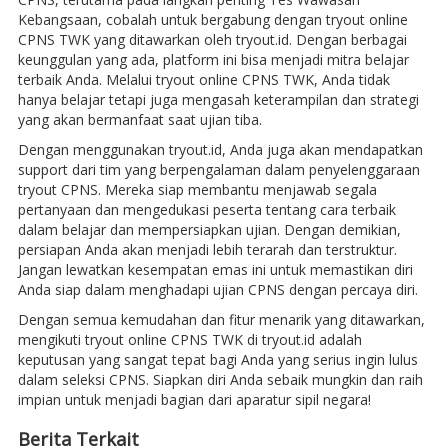
Kebangsaan, cobalah untuk bergabung dengan tryout online
CPNS TWK yang ditawarkan oleh tryout.id. Dengan berbagai
keunggulan yang ada, platform ini bisa menjadi mitra belajar
terbaik Anda. Melalui tryout online CPNS TWK, Anda tidak
hanya belajar tetapi juga mengasah keterampilan dan strategi
yang akan bermanfaat saat ujian tiba.
Dengan menggunakan tryout.id, Anda juga akan mendapatkan
support dari tim yang berpengalaman dalam penyelenggaraan
tryout CPNS. Mereka siap membantu menjawab segala
pertanyaan dan mengedukasi peserta tentang cara terbaik
dalam belajar dan mempersiapkan ujian. Dengan demikian,
persiapan Anda akan menjadi lebih terarah dan terstruktur.
Jangan lewatkan kesempatan emas ini untuk memastikan diri
Anda siap dalam menghadapi ujian CPNS dengan percaya diri.
Dengan semua kemudahan dan fitur menarik yang ditawarkan,
mengikuti tryout online CPNS TWK di tryout.id adalah
keputusan yang sangat tepat bagi Anda yang serius ingin lulus
dalam seleksi CPNS. Siapkan diri Anda sebaik mungkin dan raih
impian untuk menjadi bagian dari aparatur sipil negara!
Berita Terkait