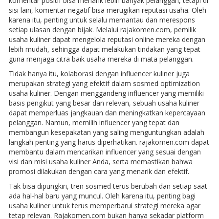
komentar positif bisa menarik lebih banyak pelanggan, tetapi di
sisi lain, komentar negatif bisa merugikan reputasi usaha. Oleh
karena itu, penting untuk selalu memantau dan merespons
setiap ulasan dengan bijak. Melalui rajakomen.com, pemilik
usaha kuliner dapat mengelola reputasi online mereka dengan
lebih mudah, sehingga dapat melakukan tindakan yang tepat
guna menjaga citra baik usaha mereka di mata pelanggan.
Tidak hanya itu, kolaborasi dengan influencer kuliner juga
merupakan strategi yang efektif dalam sosmed optimization
usaha kuliner. Dengan menggandeng influencer yang memiliki
basis pengikut yang besar dan relevan, sebuah usaha kuliner
dapat memperluas jangkauan dan meningkatkan kepercayaan
pelanggan. Namun, memilih influencer yang tepat dan
membangun kesepakatan yang saling menguntungkan adalah
langkah penting yang harus diperhatikan. rajakomen.com dapat
membantu dalam mencarikan influencer yang sesuai dengan
visi dan misi usaha kuliner Anda, serta memastikan bahwa
promosi dilakukan dengan cara yang menarik dan efektif.
Tak bisa dipungkiri, tren sosmed terus berubah dan setiap saat
ada hal-hal baru yang muncul. Oleh karena itu, penting bagi
usaha kuliner untuk terus memperbarui strategi mereka agar
tetap relevan. Rajakomen.com bukan hanya sekadar platform