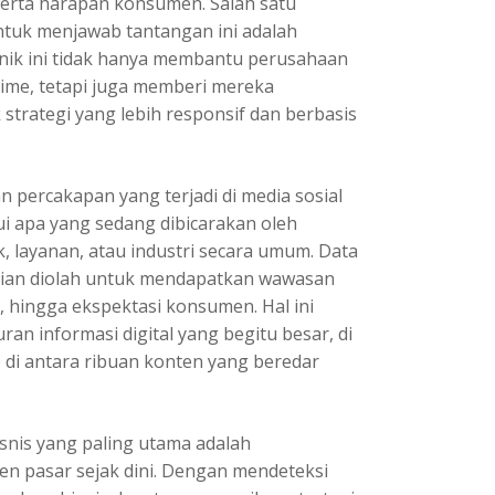
erta harapan konsumen. Salah satu
ntuk menjawab tantangan ini adalah
nik ini tidak hanya membantu perusahaan
ime, tetapi juga memberi mereka
trategi yang lebih responsif dan berbasis
n percakapan yang terjadi di media sosial
ui apa yang sedang dibicarakan oleh
layanan, atau industri secara umum. Data
udian diolah untuk mendapatkan wawasan
 hingga ekspektasi konsumen. Hal ini
an informasi digital yang begitu besar, di
p di antara ribuan konten yang beredar
snis
yang paling utama adalah
n pasar sejak dini. Dengan mendeteksi