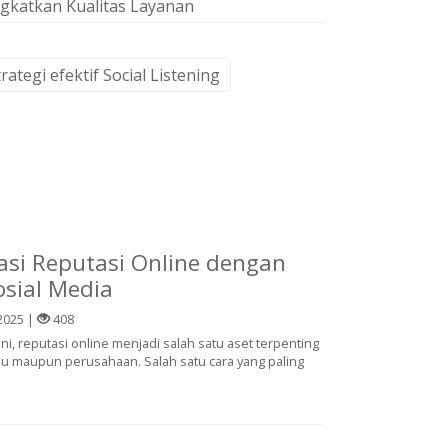
ngkatkan Kualitas Layanan
trategi efektif Social Listening
asi Reputasi Online dengan
osial Media
2025 |
408
t ini, reputasi online menjadi salah satu aset terpenting
idu maupun perusahaan. Salah satu cara yang paling