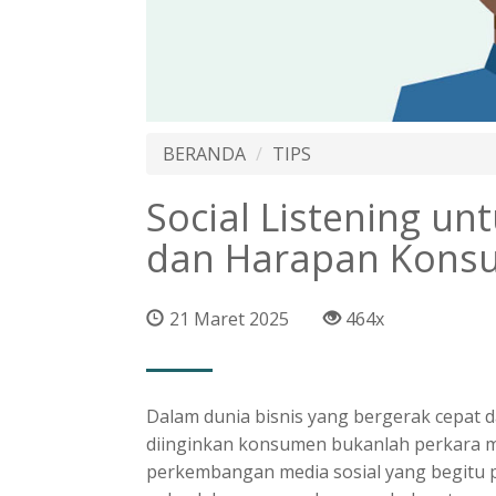
BERANDA
TIPS
Social Listening u
dan Harapan Kons
21 Maret 2025
464x
Dalam dunia bisnis yang bergerak cepat
diinginkan konsumen bukanlah perkara mu
perkembangan media sosial yang begitu 