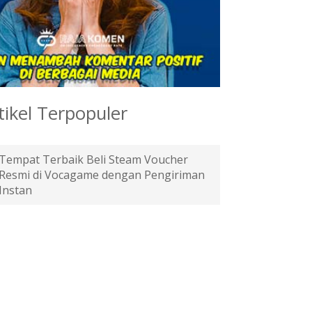
tikel Terpopuler
Tempat Terbaik Beli Steam Voucher
Resmi di Vocagame dengan Pengiriman
Instan