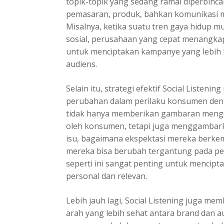
topik-topik yang sedang ramai diperbinca
pemasaran, produk, bahkan komunikasi me
Misalnya, ketika suatu tren gaya hidup m
sosial, perusahaan yang cepat menangka
untuk menciptakan kampanye yang lebih k
audiens.
Selain itu, strategi efektif Social Liste
perubahan dalam perilaku konsumen denga
tidak hanya memberikan gambaran mengena
oleh konsumen, tetapi juga menggamba
isu, bagaimana ekspektasi mereka berke
mereka bisa berubah tergantung pada pe
seperti ini sangat penting untuk mencip
personal dan relevan.
Lebih jauh lagi, Social Listening juga 
arah yang lebih sehat antara brand dan 