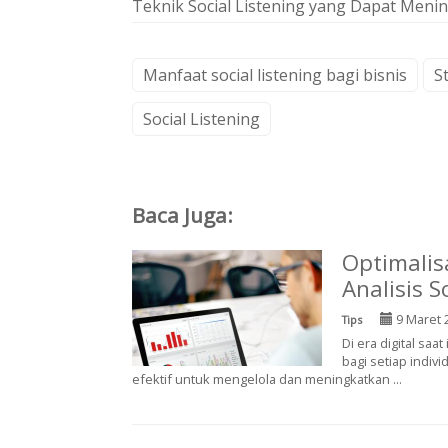
Teknik Social Listening yang Dapat Meni
Manfaat social listening bagi bisnis
S
Social Listening
Baca Juga:
Optimalis
Analisis S
9 Maret 
Tips
Di era digital saa
bagi setiap indiv
efektif untuk mengelola dan meningkatkan ...