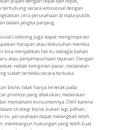
kan pujian dengan cepat dan tepat,
n terhubung secara emosional dengan
ngkatkan citra perusahaan di mata publik,
gan dalam jangka panjang.
 Social Listening juga dapat menginspirasi
mpaikan harapan atau kebutuhan mereka
aan bisa menjadikan hal itu sebagai bahan
ru atau penyempurnaan layanan. Dengan
enebak-nebak keinginan pasar, melainkan
 sudah tersedia secara terbuka.
tan bisnis tidak hanya terletak pada
car promosi yang dilakukan, melainkan
dan memahami konsumennya. Oleh karena
dalam strategi bisnis bukan lagi pilihan,
 ini, perusahaan dapat melangkah lebih
an, membangun hubungan yang lebih kuat