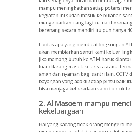
lain sebagainya. Ini adalah bentuk agar 
mampu meningkatkan setiap potensi mere
kegiatan ini sudah masuk ke bulanan sant
mengeluarkan uang lagi kecuali berenang
berenang secara mandiri itu pun hanya 4
Lantas apa yang membuat lingkungan Al M
akan membiarkan santri kami keluar lin
jika memang butuh ke ATM harus diantar 
luar dilarang masuk ke area asrama terma
aman dan nyaman bagi santri lain, CCTV d
bayangan yang ada di setiap pintu baik it
bisa menjaga keberadaan santri untuk tet
2. Al Masoem mampu menci
kekeluargaan
Hal yang kadang tidak orang mengerti m
mengagumkan adalah pesantren ini mam