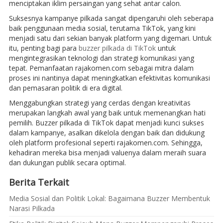
menciptakan iklim persaingan yang sehat antar calon.
Suksesnya kampanye pilkada sangat dipengaruhi oleh seberapa
baik penggunaan media sosial, terutama TikTok, yang kini
menjadi satu dari sekian banyak platform yang digemari. Untuk
itu, penting bagi para
buzzer pilkada di TikTok
untuk
mengintegrasikan teknologi dan strategi komunikasi yang
tepat. Pemanfaatan rajakomen.com sebagai mitra dalam
proses ini nantinya dapat meningkatkan efektivitas komunikasi
dan pemasaran politik di era digital.
Menggabungkan strategi yang cerdas dengan kreativitas
merupakan langkah awal yang baik untuk memenangkan hati
pemilih. Buzzer pilkada di TikTok dapat menjadi kunci sukses
dalam kampanye, asalkan dikelola dengan baik dan didukung
oleh platform profesional seperti rajakomen.com. Sehingga,
kehadiran mereka bisa menjadi valuenya dalam meraih suara
dan dukungan publik secara optimal.
Berita Terkait
Media Sosial dan Politik Lokal: Bagaimana Buzzer Membentuk
Narasi Pilkada