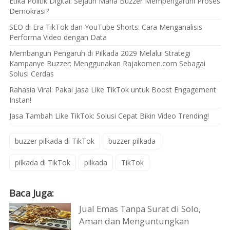
Etika Politik Digital: Sejauh Mana Buzzer Mempengaruhi Proses
Demokrasi?
SEO di Era TikTok dan YouTube Shorts: Cara Menganalisis
Performa Video dengan Data
Membangun Pengaruh di Pilkada 2029 Melalui Strategi
Kampanye Buzzer: Menggunakan Rajakomen.com Sebagai
Solusi Cerdas
Rahasia Viral: Pakai Jasa Like TikTok untuk Boost Engagement
Instan!
Jasa Tambah Like TikTok: Solusi Cepat Bikin Video Trending!
buzzer pilkada di TikTok
buzzer pilkada
pilkada di TikTok
pilkada
TikTok
Baca Juga:
Jual Emas Tanpa Surat di Solo,
Aman dan Menguntungkan