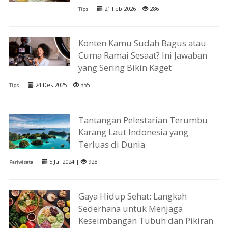
21 Feb 2026 |
286
Tips
Konten Kamu Sudah Bagus atau
Cuma Ramai Sesaat? Ini Jawaban
yang Sering Bikin Kaget
24 Des 2025 |
355
Tips
Tantangan Pelestarian Terumbu
Karang Laut Indonesia yang
Terluas di Dunia
5 Jul 2024 |
928
Pariwisata
Gaya Hidup Sehat: Langkah
Sederhana untuk Menjaga
Keseimbangan Tubuh dan Pikiran