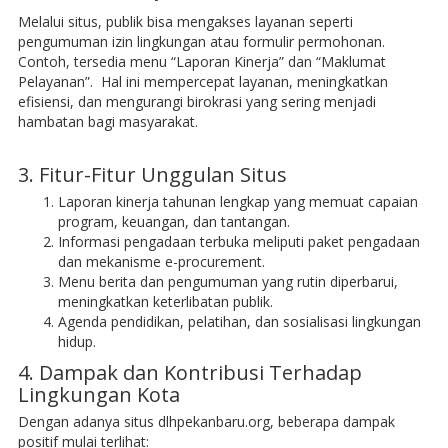
Melalui situs, publik bisa mengakses layanan seperti
pengumuman izin lingkungan atau formulir permohonan.
Contoh, tersedia menu “Laporan Kinerja” dan “Maklumat
Pelayanan”. Hal ini mempercepat layanan, meningkatkan
efisiensi, dan mengurangi birokrasi yang sering menjadi
hambatan bagi masyarakat.
3. Fitur-Fitur Unggulan Situs
Laporan kinerja tahunan lengkap yang memuat capaian
program, keuangan, dan tantangan.
Informasi pengadaan terbuka meliputi paket pengadaan
dan mekanisme e-procurement.
Menu berita dan pengumuman yang rutin diperbarui,
meningkatkan keterlibatan publik.
Agenda pendidikan, pelatihan, dan sosialisasi lingkungan
hidup.
4. Dampak dan Kontribusi Terhadap
Lingkungan Kota
Dengan adanya situs dlhpekanbaru.org, beberapa dampak
positif mulai terlihat: