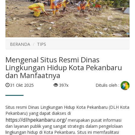
BERANDA
TIPS
Mengenal Situs Resmi Dinas
Lingkungan Hidup Kota Pekanbaru
dan Manfaatnya
Ditulis oleh :
31 Okt 2025
397x
Situs resmi Dinas Lingkungan Hidup Kota Pekanbaru (DLH Kota
Pekanbaru) yang dapat diakses di
https://dlhpekanbaru.org/
merupakan pusat informasi
dan layanan publik yang sangat strategis dalam pengelolaan
lingkungan hidup di Kota Pekanbaru. Situs ini memfasilitasi