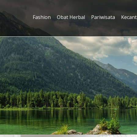
Fashion
Obat Herbal
Pariwisata
Kecant