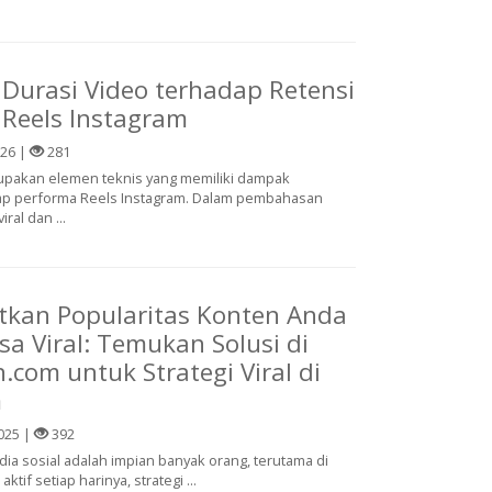
Durasi Video terhadap Retensi
Reels Instagram
026 |
281
upakan elemen teknis yang memiliki dampak
dap performa Reels Instagram. Dalam pembahasan
ral dan ...
kan Popularitas Konten Anda
sa Viral: Temukan Solusi di
.com untuk Strategi Viral di
m
025 |
392
edia sosial adalah impian banyak orang, terutama di
if setiap harinya, strategi ...