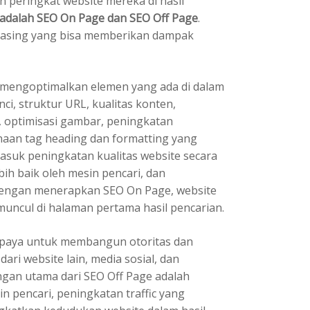
n peringkat website mereka di hasil
 adalah SEO On Page dan SEO Off Page
.
asing yang bisa memberikan dampak
mengoptimalkan elemen yang ada di dalam
ci, struktur URL, kualitas konten,
 optimisasi gambar, peningkatan
naan tag heading dan formatting yang
asuk peningkatan kualitas website secara
ih baik oleh mesin pencari, dan
Dengan menerapkan SEO On Page, website
muncul di halaman pertama hasil pencarian.
g upaya untuk membangun otoritas dan
dari website lain, media sosial, dan
ngan utama dari SEO Off Page adalah
n pencari, peningkatan traffic yang