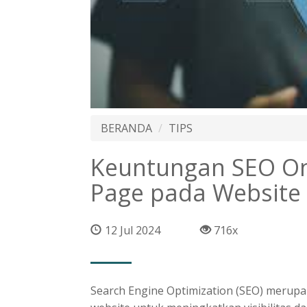
BERANDA
TIPS
Keuntungan SEO On
Page pada Website
12 Jul 2024
716x
Search Engine Optimization (SEO) merupaka