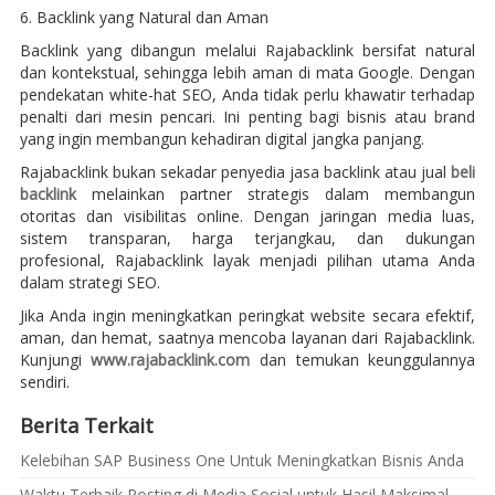
6. Backlink yang Natural dan Aman
Backlink yang dibangun melalui Rajabacklink bersifat natural
dan kontekstual, sehingga lebih aman di mata Google. Dengan
pendekatan white-hat SEO, Anda tidak perlu khawatir terhadap
penalti dari mesin pencari. Ini penting bagi bisnis atau brand
yang ingin membangun kehadiran digital jangka panjang.
Rajabacklink bukan sekadar penyedia jasa backlink atau jual
beli
backlink
melainkan partner strategis dalam membangun
otoritas dan visibilitas online. Dengan jaringan media luas,
sistem transparan, harga terjangkau, dan dukungan
profesional, Rajabacklink layak menjadi pilihan utama Anda
dalam strategi SEO.
Jika Anda ingin meningkatkan peringkat website secara efektif,
aman, dan hemat, saatnya mencoba layanan dari Rajabacklink.
Kunjungi
www.rajabacklink.com
dan temukan keunggulannya
sendiri.
Berita Terkait
Kelebihan SAP Business One Untuk Meningkatkan Bisnis Anda
Waktu Terbaik Posting di Media Sosial untuk Hasil Maksimal