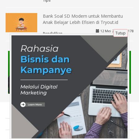
Tips
Bank Soal SD Modern untuk Membantu
Anak Belajar Lebih Efisien di Tryout.id
12 Mei 2026 |
178
Tutup
Pendidikan
Tentang Kami
Artikel
Disclaimer