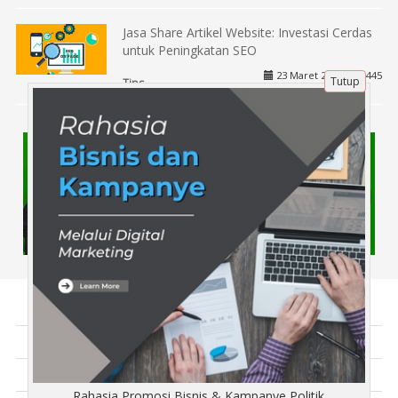
Jasa Share Artikel Website: Investasi Cerdas
untuk Peningkatan SEO
23 Maret 2025 |
445
Tutup
Tips
Tentang Kami
Artikel
Disclaimer
Rahasia Promosi Bisnis & Kampanye Politik