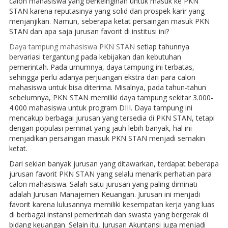
calon mahasiswa yang berkeinginan untuk masuk ke PKN
STAN karena reputasinya yang solid dan prospek karir yang
menjanjikan. Namun, seberapa ketat persaingan masuk PKN
STAN dan apa saja jurusan favorit di institusi ini?
Daya tampung mahasiswa PKN STAN
setiap tahunnya
bervariasi tergantung pada kebijakan dan kebutuhan
pemerintah. Pada umumnya, daya tampung ini terbatas,
sehingga perlu adanya perjuangan ekstra dari para calon
mahasiswa untuk bisa diterima. Misalnya, pada tahun-tahun
sebelumnya, PKN STAN memiliki daya tampung sekitar 3.000-
4.000 mahasiswa untuk program DIII. Daya tampung ini
mencakup berbagai jurusan yang tersedia di PKN STAN, tetapi
dengan populasi peminat yang jauh lebih banyak, hal ini
menjadikan persaingan masuk PKN STAN menjadi semakin
ketat.
Dari sekian banyak jurusan yang ditawarkan, terdapat beberapa
jurusan favorit PKN STAN yang selalu menarik perhatian para
calon mahasiswa. Salah satu jurusan yang paling diminati
adalah Jurusan Manajemen Keuangan. Jurusan ini menjadi
favorit karena lulusannya memiliki kesempatan kerja yang luas
di berbagai instansi pemerintah dan swasta yang bergerak di
bidang keuangan. Selain itu, Jurusan Akuntansi juga menjadi