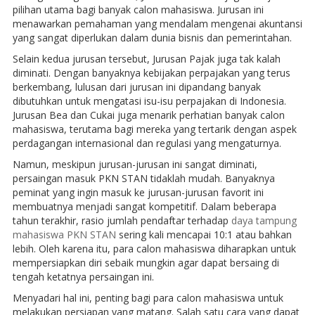
pilihan utama bagi banyak calon mahasiswa. Jurusan ini
menawarkan pemahaman yang mendalam mengenai akuntansi
yang sangat diperlukan dalam dunia bisnis dan pemerintahan.
Selain kedua jurusan tersebut, Jurusan Pajak juga tak kalah
diminati. Dengan banyaknya kebijakan perpajakan yang terus
berkembang, lulusan dari jurusan ini dipandang banyak
dibutuhkan untuk mengatasi isu-isu perpajakan di Indonesia.
Jurusan Bea dan Cukai juga menarik perhatian banyak calon
mahasiswa, terutama bagi mereka yang tertarik dengan aspek
perdagangan internasional dan regulasi yang mengaturnya.
Namun, meskipun jurusan-jurusan ini sangat diminati,
persaingan masuk PKN STAN tidaklah mudah. Banyaknya
peminat yang ingin masuk ke jurusan-jurusan favorit ini
membuatnya menjadi sangat kompetitif. Dalam beberapa
tahun terakhir, rasio jumlah pendaftar terhadap
daya tampung
mahasiswa PKN STAN
sering kali mencapai 10:1 atau bahkan
lebih. Oleh karena itu, para calon mahasiswa diharapkan untuk
mempersiapkan diri sebaik mungkin agar dapat bersaing di
tengah ketatnya persaingan ini.
Menyadari hal ini, penting bagi para calon mahasiswa untuk
melakukan persiapan yang matang. Salah satu cara yang dapat