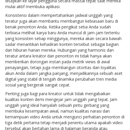
disajikan ke layar pengguna secara massal tepat saat mereka
mulai aktif membuka aplikasi.
Konsistensi dalam mempertahankan jadwal unggah yang
teratur juga akan membantu membangun kebiasaan baru di
benak penonton Anda. Ketika pengikut setia Anda sudah
terbiasa melihat karya baru Anda muncul di jam-jam tertentu
yang konsisten setiap minggunya, mereka akan secara bawah
sadar menantikan kehadiran konten tersebut sebagai bagian
dari hiburan harian mereka. Hubungan yang harmonis dan
teratur antara kreator dan penonton ini tidak hanya akan
memberikan dorongan instan pada metrik views di awal
penayangan, tetapi juga membangun otoritas dan loyalitas
akun Anda dalam jangka panjang, menjadikannya sebuah aset
digital yang stabil di tengah dinamika perubahan tren media
sosial yang bergerak sangat cepat.
Penting juga bagi para kreator untuk tidak mengabaikan
kualitas konten demi mengejar jam unggah yang tepat. Jam
unggah yang ideal hanyalah sebuah pintu gerbang yang
membuka kesempatan awal, namun kualitas narasi dan
kemampuan video Anda untuk mengunci perhatian penonton di
tiga detik pertama tetap menjadi penentu utama apakah video
tersebut akan bertahan lama di halaman beranda atau