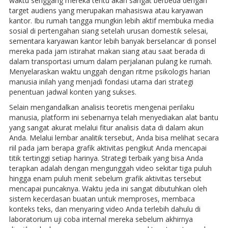
waktu senggang mereka tentu akan sangat berbeda dengan
target audiens yang merupakan mahasiswa atau karyawan
kantor. Ibu rumah tangga mungkin lebih aktif membuka media
sosial di pertengahan siang setelah urusan domestik selesai,
sementara karyawan kantor lebih banyak berselancar di ponsel
mereka pada jam istirahat makan siang atau saat berada di
dalam transportasi umum dalam perjalanan pulang ke rumah.
Menyelaraskan waktu unggah dengan ritme psikologis harian
manusia inilah yang menjadi fondasi utama dari strategi
penentuan jadwal konten yang sukses.
Selain mengandalkan analisis teoretis mengenai perilaku
manusia, platform ini sebenarnya telah menyediakan alat bantu
yang sangat akurat melalui fitur analisis data di dalam akun
Anda. Melalui lembar analitik tersebut, Anda bisa melihat secara
riil pada jam berapa grafik aktivitas pengikut Anda mencapai
titik tertinggi setiap harinya. Strategi terbaik yang bisa Anda
terapkan adalah dengan mengunggah video sekitar tiga puluh
hingga enam puluh menit sebelum grafik aktivitas tersebut
mencapai puncaknya. Waktu jeda ini sangat dibutuhkan oleh
sistem kecerdasan buatan untuk memproses, membaca
konteks teks, dan menyaring video Anda terlebih dahulu di
laboratorium uji coba internal mereka sebelum akhirnya