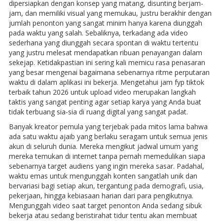
dipersiapkan dengan konsep yang matang, disunting berjam-
jam, dan memiliki visual yang memukau, justru berakhir dengan
jumlah penonton yang sangat minim hanya karena diunggah
pada waktu yang salah. Sebaliknya, terkadang ada video
sederhana yang diunggah secara spontan di waktu tertentu
yang justru melesat mendapatkan ribuan penayangan dalam
sekejap. Ketidakpastian ini sering kali memicu rasa penasaran
yang besar mengenai bagaimana sebenarnya ritme perputaran
waktu di dalam aplikasi ini bekerja. Mengetahui jam fyp tiktok
terbaik tahun 2026 untuk upload video merupakan langkah
taktis yang sangat penting agar setiap karya yang Anda buat
tidak terbuang sia-sia di ruang digital yang sangat padat.
Banyak kreator pemula yang terjebak pada mitos lama bahwa
ada satu waktu ajaib yang berlaku seragam untuk semua jenis
akun di seluruh dunia. Mereka mengikut jadwal umum yang
mereka temukan di internet tanpa pernah memedulikan siapa
sebenarnya target audiens yang ingin mereka sasar. Padahal,
waktu emas untuk mengunggah konten sangatlah unik dan
bervariasi bagi setiap akun, tergantung pada demografi, usia,
pekerjaan, hingga kebiasaan harian dari para pengikutnya.
Mengunggah video saat target penonton Anda sedang sibuk
bekerja atau sedang beristirahat tidur tentu akan membuat