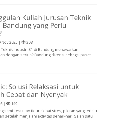
gulan Kuliah Jurusan Teknik
di Bandung yang Perlu
?
 Nov 2025 |
308
Teknik Industri S1 di Bandung menawarkan
an dengan serius? Bandung dikenal sebagai pusat
c: Solusi Relaksasi untuk
ih Cepat dan Nyenyak
26 |
149
alami kesulitan tidur akibat stres, pikiran yang terlalu
han setelah menjalani aktivitas sehari-hari. Salah satu