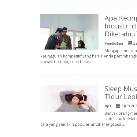
Apa Keung
Industri 
Diketahui
29
Pendidikan
Mengapa memilih 
keunggulan kompetitif yang harus Anda pertimbangk
inovasi teknologi dan basis ...
Sleep Musi
Tidur Leb
2 Jun 20
Tips
Banyak orang meng
aktif, atau kelela
cara yang semakin populer untuk mengatasi ...