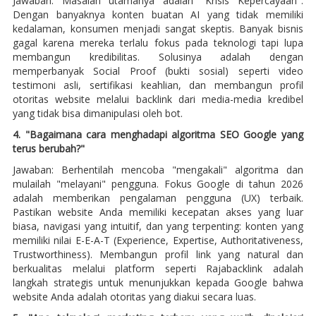
Jawaban: Masalah utamanya adalah "Krisis Kepercayaan".
Dengan banyaknya konten buatan AI yang tidak memiliki
kedalaman, konsumen menjadi sangat skeptis. Banyak bisnis
gagal karena mereka terlalu fokus pada teknologi tapi lupa
membangun kredibilitas. Solusinya adalah dengan
memperbanyak Social Proof (bukti sosial) seperti video
testimoni asli, sertifikasi keahlian, dan membangun profil
otoritas website melalui backlink dari media-media kredibel
yang tidak bisa dimanipulasi oleh bot.
4. "Bagaimana cara menghadapi algoritma SEO Google yang
terus berubah?"
Jawaban: Berhentilah mencoba "mengakali" algoritma dan
mulailah "melayani" pengguna. Fokus Google di tahun 2026
adalah memberikan pengalaman pengguna (UX) terbaik.
Pastikan website Anda memiliki kecepatan akses yang luar
biasa, navigasi yang intuitif, dan yang terpenting: konten yang
memiliki nilai E-E-A-T (Experience, Expertise, Authoritativeness,
Trustworthiness). Membangun profil link yang natural dan
berkualitas melalui platform seperti Rajabacklink adalah
langkah strategis untuk menunjukkan kepada Google bahwa
website Anda adalah otoritas yang diakui secara luas.