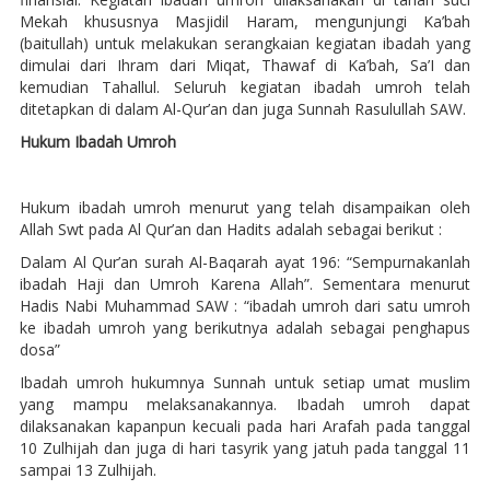
Mekah khususnya Masjidil Haram, mengunjungi Ka’bah
(baitullah) untuk melakukan serangkaian kegiatan ibadah yang
dimulai dari Ihram dari Miqat, Thawaf di Ka’bah, Sa’I dan
kemudian Tahallul. Seluruh kegiatan ibadah umroh telah
ditetapkan di dalam Al-Qur’an dan juga Sunnah Rasulullah SAW.
Hukum Ibadah Umroh
Hukum ibadah umroh menurut yang telah disampaikan oleh
Allah Swt pada Al Qur’an dan Hadits adalah sebagai berikut :
Dalam Al Qur’an surah Al-Baqarah ayat 196: “Sempurnakanlah
ibadah Haji dan Umroh Karena Allah”. Sementara menurut
Hadis Nabi Muhammad SAW : “ibadah umroh dari satu umroh
ke ibadah umroh yang berikutnya adalah sebagai penghapus
dosa”
Ibadah umroh hukumnya Sunnah untuk setiap umat muslim
yang mampu melaksanakannya. Ibadah umroh dapat
dilaksanakan kapanpun kecuali pada hari Arafah pada tanggal
10 Zulhijah dan juga di hari tasyrik yang jatuh pada tanggal 11
sampai 13 Zulhijah.