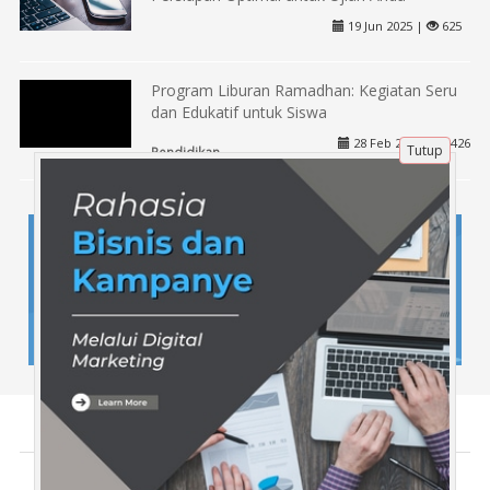
19 Jun 2025 |
625
Program Liburan Ramadhan: Kegiatan Seru
dan Edukatif untuk Siswa
28 Feb 2025 |
426
Tutup
Pendidikan
Tentang Kami
Artikel