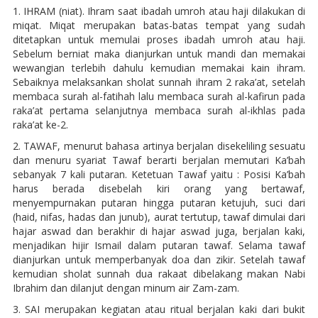
1. IHRAM (niat). Ihram saat ibadah umroh atau haji dilakukan di
miqat. Miqat merupakan batas-batas tempat yang sudah
ditetapkan untuk memulai proses ibadah umroh atau haji.
Sebelum berniat maka dianjurkan untuk mandi dan memakai
wewangian terlebih dahulu kemudian memakai kain ihram.
Sebaiknya melaksankan sholat sunnah ihram 2 raka’at, setelah
membaca surah al-fatihah lalu membaca surah al-kafirun pada
raka’at pertama selanjutnya membaca surah al-ikhlas pada
raka’at ke-2.
2. TAWAF, menurut bahasa artinya berjalan disekeliling sesuatu
dan menuru syariat Tawaf berarti berjalan memutari Ka’bah
sebanyak 7 kali putaran. Ketetuan Tawaf yaitu : Posisi Ka’bah
harus berada disebelah kiri orang yang bertawaf,
menyempurnakan putaran hingga putaran ketujuh, suci dari
(haid, nifas, hadas dan junub), aurat tertutup, tawaf dimulai dari
hajar aswad dan berakhir di hajar aswad juga, berjalan kaki,
menjadikan hijir Ismail dalam putaran tawaf. Selama tawaf
dianjurkan untuk memperbanyak doa dan zikir. Setelah tawaf
kemudian sholat sunnah dua rakaat dibelakang makan Nabi
Ibrahim dan dilanjut dengan minum air Zam-zam.
3. SAI merupakan kegiatan atau ritual berjalan kaki dari bukit