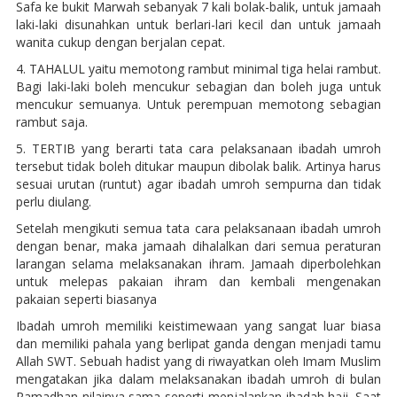
Safa ke bukit Marwah sebanyak 7 kali bolak-balik, untuk jamaah
laki-laki disunahkan untuk berlari-lari kecil dan untuk jamaah
wanita cukup dengan berjalan cepat.
4. TAHALUL yaitu memotong rambut minimal tiga helai rambut.
Bagi laki-laki boleh mencukur sebagian dan boleh juga untuk
mencukur semuanya. Untuk perempuan memotong sebagian
rambut saja.
5. TERTIB yang berarti tata cara pelaksanaan ibadah umroh
tersebut tidak boleh ditukar maupun dibolak balik. Artinya harus
sesuai urutan (runtut) agar ibadah umroh sempurna dan tidak
perlu diulang.
Setelah mengikuti semua tata cara pelaksanaan ibadah umroh
dengan benar, maka jamaah dihalalkan dari semua peraturan
larangan selama melaksanakan ihram. Jamaah diperbolehkan
untuk melepas pakaian ihram dan kembali mengenakan
pakaian seperti biasanya
Ibadah umroh memiliki keistimewaan yang sangat luar biasa
dan memiliki pahala yang berlipat ganda dengan menjadi tamu
Allah SWT. Sebuah hadist yang di riwayatkan oleh Imam Muslim
mengatakan jika dalam melaksanakan ibadah umroh di bulan
Ramadhan nilainya sama seperti menjalankan ibadah haji. Saat