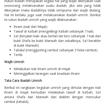
Rukun ibadah merupakan segala hal yang wajib dikerjakan saat
seseorang melaksanakan suatu ibadah. Jika ada yang tidak
dikerjakan maka ibadahnya tidak sempurna dan wajib diulang.
Hal ini berlaku juga saat melaksanakan ibadah umroh. Berikut
ini rukun ibadah umroh yang wajib dilaksanakan :
Ihram (niat dari Miqat)
Tawaf di Ka’bah (mengelilingi Ka’bah sebanyak 7 kali)
Sa’i (berjalan kaki atau berlari-lari keci sebanyak 7 kali dari
bukit Shafa ke bukit Marwah dan sebaliknya, Sa’I berakhir
di bukit Marwah)
Tahalul (menggunting rambut sebanyak 3 helai rambut)
Tertib
Wajib Umroh
Melakukan niat ihram umroh di miqat
Meninggalkan larangan saat keadaan ihram
Tata Cara Ibadah Umroh
Berikut ini rangkaian kegiatan umroh yang dimulai dengan niat
ihram di miqat kemudian melakukan tawaf di Ka’bah, Sa’I
antara Shafa dan Marwah dan diakhiri dengan mencukur
rambut (tahalul).