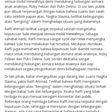
semua mobil mewahnya demi mendukung hubungan asmara
anak-anaknya, Rizky Febian dan Putri Delina. Di sisi lain, publik
pun dibuat terperangah dengan kabar bahwa suami dari salah
satu selebriti papan atas, Nagita Slavina, terlihat kebingungan
atau "bengong" dalam menghadapi situasi yang dialaminya.
Raffi Ahmad terlihat sangat terpukul setelah mengetahui
keputusan
Sule menjual semua mobil mewah
nya. Sebagai
sahabat karib, Raffi merasa sangat syok dan tidak menyangka
bahwa Sule bisa melakukan hal tersebut. Meskipun demikian,
Raffi juga memahami bahwa keputusan Sule diambil semata-
mata untuk mendukung hubungan asmara anak-anaknya, Rizky
Febian dan Putri Delina. Sule sendiri diketahui sangat
mendukung hubungan asmara kedua anaknya dan siap
melakukan segala pengorbanan demi kebahagiaan mereka.
Di lain pihak, kabar mengejutkan juga datang dari suami Nagita
Slavina, yakni Raffi Ahmad. Terlihat bahwa Raffi mengalami
kebingungan atau "bengong" dalam menghadapi situasi terkait
dengan kabar Sule dan keluarganya. Reaksi Raffi yang tidak
terduga ini pun menuai beragam komentar dari publik.
Beberapa orang menduga bahwa Raffi merasa terpukul dengan
keputusan Sule, sehingga ia merespon dengan kebingungan.
Namun, ada juga yang berpendapat bahwa reaksi tersebut