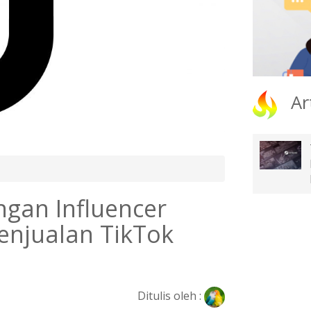
Ar
ngan Influencer
enjualan TikTok
Ditulis oleh :