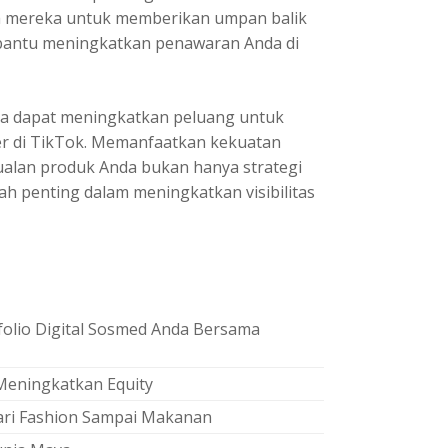
a mereka untuk memberikan umpan balik
bantu meningkatkan penawaran Anda di
nda dapat meningkatkan peluang untuk
er di TikTok. Memanfaatkan kekuatan
alan produk Anda bukan hanya strategi
ah penting dalam meningkatkan visibilitas
olio Digital Sosmed Anda Bersama
Meningkatkan Equity
Dari Fashion Sampai Makanan