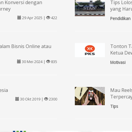
an Konversi dengan
Tips Lolo
urney
yang Haru
29 Apr 2025 |
422
Pendidikan
lam Bisnis Online atau
Tonton T
s
Ketua De
30 Mei 2024 |
835
Motivasi
esia
Mau Reels
Terpercay
30 Okt 2019 |
2300
Tips