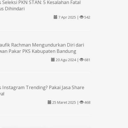
s Seleksi PKN STAN: 5 Kesalahan Fatal
s Dihindari
7 Apr 2025 |
542
aufik Rachman Mengundurkan Diri dari
wan Pakar PKS Kabupaten Bandung
20 Agu 2024 |
681
 Instagram Trending? Pakai Jasa Share
a!
25 Maret 2025 |
468