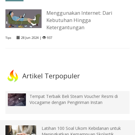
Menggunakan Internet: Dari
Kebutuhan Hingga
Ketergantungan
28 Jun 2024 |
937
Tips
Artikel Terpopuler
Tempat Terbaik Beli Steam Voucher Resmi di
Vocagame dengan Pengiriman Instan
Latihan 100 Soal Ukom Kebidanan untuk
Meningkatkan Kemampuan Skolastik