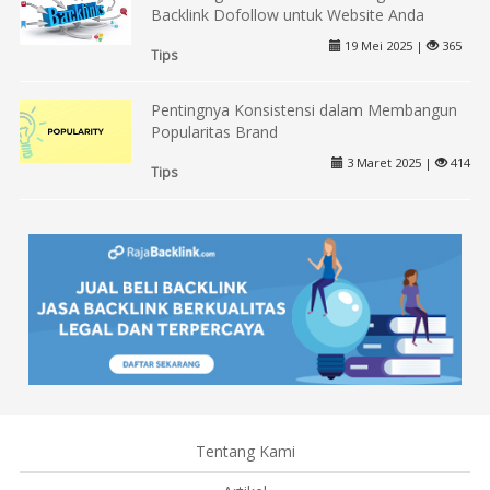
Backlink Dofollow untuk Website Anda
19 Mei 2025 |
365
Tips
Pentingnya Konsistensi dalam Membangun
Popularitas Brand
3 Maret 2025 |
414
Tips
Tentang Kami