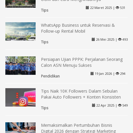
22 Maret 2025 |
531
Tips
WhatsApp Business untuk Reservasi &
Follow-up Rental Mobil
26 Mei 2025 |
493
Tips
Persiapan Ujian PPPK: Perjalanan Seorang
Calon ASN Menuju Sukses
19 Jan 2026 |
294
Pendidikan
Tips Naik 10K Followers Dalam Sebulan
Pakai Auto Followers + Konten Konsisten
22 Apr 2025 |
549
Tips
Memaksimalkan Pertumbuhan Bisnis
Digital 2026 dengan Strategi Marketing