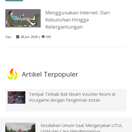
Menggunakan Internet: Dari
Kebutuhan Hingga
Ketergantungan
28 Jun 2024 |
935
Tips
Artikel Terpopuler
Tempat Terbaik Beli Steam Voucher Resmi di
Vocagame dengan Pengiriman Instan
Kesalahan Umum Saat Mengerjakan UTUL
UGM dan Cara Menghindarinya