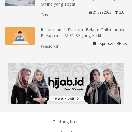
Online yang Tepat
24 Des 2025 |
333
Tips
Rekomendasi Platform Belajar Online untuk
Persiapan TPA S2 S3 yang Efektif
2 Apr 2026 |
235
Pendidikan
Tentang Kami