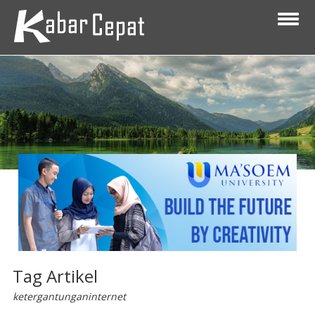
Tag Artikel
ketergantunganinternet