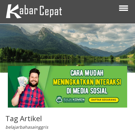
Tag Artikel
belajarbahasainggris