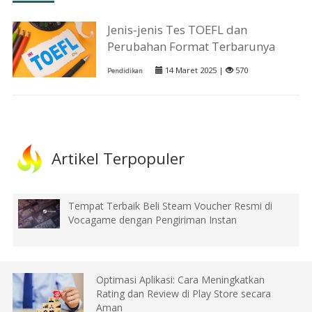
Jenis-jenis Tes TOEFL dan
Perubahan Format Terbarunya
14 Maret 2025 |
570
Pendidikan
Artikel Terpopuler
Tempat Terbaik Beli Steam Voucher Resmi di
Vocagame dengan Pengiriman Instan
Optimasi Aplikasi: Cara Meningkatkan
Rating dan Review di Play Store secara
Aman