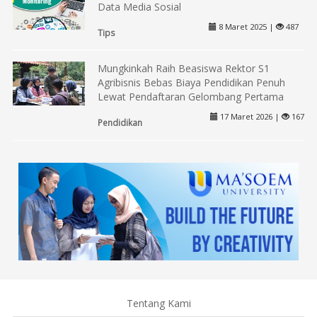
Data Media Sosial
8 Maret 2025 |
487
Tips
Mungkinkah Raih Beasiswa Rektor S1
Agribisnis Bebas Biaya Pendidikan Penuh
Lewat Pendaftaran Gelombang Pertama
17 Maret 2026 |
167
Pendidikan
Tentang Kami