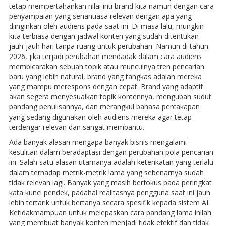
tetap mempertahankan nilai inti brand kita namun dengan cara
penyampaian yang senantiasa relevan dengan apa yang
diinginkan oleh audiens pada saat ini. Di masa lalu, mungkin
kita terbiasa dengan jadwal konten yang sudah ditentukan
jauh-jauh hari tanpa ruang untuk perubahan. Namun di tahun
2026, jika terjadi perubahan mendadak dalam cara audiens
membicarakan sebuah topik atau munculnya tren pencarian
baru yang lebih natural, brand yang tangkas adalah mereka
yang mampu merespons dengan cepat. Brand yang adaptif
akan segera menyesuaikan topik kontennya, mengubah sudut
pandang penulisannya, dan merangkul bahasa percakapan
yang sedang digunakan oleh audiens mereka agar tetap
terdengar relevan dan sangat membantu.
Ada banyak alasan mengapa banyak bisnis mengalami
kesulitan dalam beradaptasi dengan perubahan pola pencarian
ini. Salah satu alasan utamanya adalah keterikatan yang terlalu
dalam terhadap metrik-metrik lama yang sebenarnya sudah
tidak relevan lagi. Banyak yang masih berfokus pada peringkat
kata kunci pendek, padahal realitasnya pengguna saat ini jauh
lebih tertarik untuk bertanya secara spesifik kepada sistem AI.
Ketidakmampuan untuk melepaskan cara pandang lama inilah
yang membuat banyak konten menjadi tidak efektif dan tidak